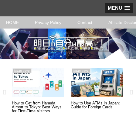
MENU
HOME
Privacy Policy
Contact
Affiliate Discl
japan travel
japan travel
jap
How to Get from Haneda
How to Use ATMs in Japan:
Coi
Airport to Tokyo: Best Ways
Guide for Foreign Cards
for
for First-Time Visitors
Lug