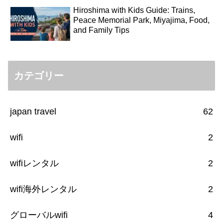
Hiroshima with Kids Guide: Trains,
Peace Memorial Park, Miyajima, Food,
and Family Tips
カテゴリー
japan travel
62
wifi
2
wifiレンタル
2
wifi海外レンタル
2
グローバルwifi
4