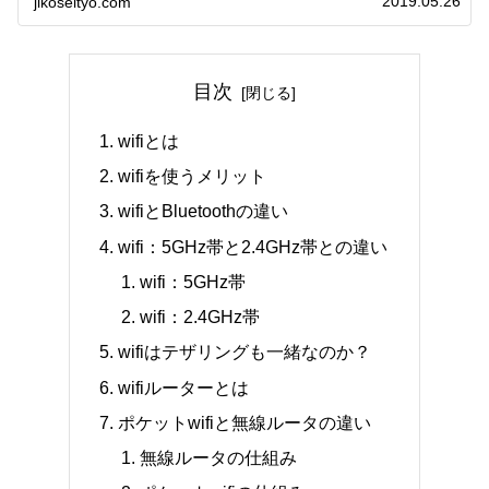
2019.05.26
jikoseityo.com
レンタルできます。現地受取も可能です。海外対応も
できるwifiレンタルもあり空港での受取、返却も可能
です。とても使いやすいwifiレンタルです。
目次
wifiとは
wifiを使うメリット
wifiとBluetoothの違い
wifi：5GHz帯と2.4GHz帯との違い
wifi：5GHz帯
wifi：2.4GHz帯
wifiはテザリングも一緒なのか？
wifiルーターとは
ポケットwifiと無線ルータの違い
無線ルータの仕組み