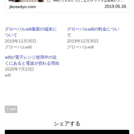
た。wifiレンタルどっとこむのメリットは短期レンタ
ルです。入院や出張などで急に必要になった時にwifi
2019.05.26
jikoseityo.com
レンタルできます。現地受取も可能です。海外対応も
できるwifiレンタルもあり空港での受取、返却も可能
です。とても使いやすいwifiレンタルです。
グローバルwifi最新の端末に
グローバルwifiの料金につい
ついて
て
2019年12月30日
2019年12月30日
グローバルwifi
グローバルwifi
wifiが電子レンジ使用中の近
くにあると電波が切れる理由
2020年7月23日
wifi
wifi
シェアする